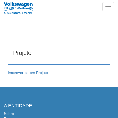
Toggl
navig
Pular
para
Projeto
o
conteúdo
principal
Inscrever-se em Projeto
A ENTIDADE
Sobre